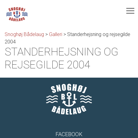
Snoghøj Bådelaug
>
Galleri
>
Standerhejsning og rejsegilde
2004
STANDERHEJSNING OG
REJSEGILDE 2004
FACEBOOK